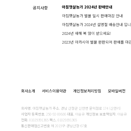
아침햇살농가 2024년 판매안내
공지사항
아침햇살농가 벌꿀 일시 판매마감 안내
아침햇살농가 2024년 설명절 배송안내 입니
2024년 새해 복 많이 받으세요!
2023년 아카시아 벌꿀 완판되어 판매를 마
회사소개
서비스이용약관
개인정보처리방침
모바일버전
회사명.
아침햇살농가
주소.
경남 산청군 신안면 문익점로 174 (신안리)
사업자 등록번호.
250-92-00686
대표.
이승규
개인정보 보호책임자.
이승규
전화.
01029391365
팩스.
01029391365
통신판매업신고번호
제 2019구-경남산청-67호