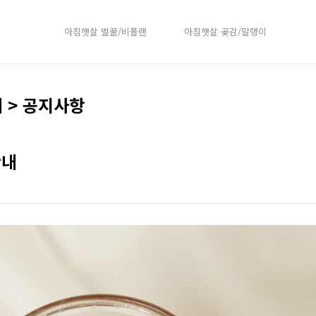
아침햇살 벌꿀/비폴랜
아침햇살 곶감/말랭이
 > 공지사항
안내