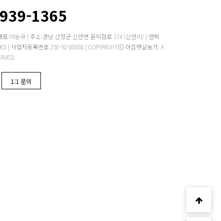
2939-1365
대표:이승규 | 주소:경남 산청군 신안면 문익점로 174 (신안리) | 연락
 -1365 | 사업자등록번호 250-92-00686 | COPYRIGHTⓒ 아침햇살농가. A
ERVED.
1:1 문의